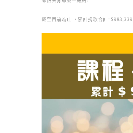
哪怕只有那麼一點點!
截至目前為止 ，累計捐款合計=$983,3