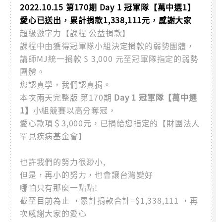
2022.10.15 第170期 Day 1 冠軍隊【萬中選1】
愛心已送出，累計捐款1,338,111元，感謝大家
超級數字力【課程 公益捐款】
課程中由獲得冠軍隊小組決定捐款的弱勢團體，
講師MJ統一捐款 $ 3,000 元至冠軍隊指定的弱勢
團體。
您認真學，我們認真捐。
本次兩天完整版 第170期
Day 1 冠軍隊【萬中選
1】
小組競賽以高分奪冠，
愛心款項＄3,000元，已捐給您指定的【財團法人
罕見疾病基金會】
也許我們的努力很渺小,
但是，再小的努力，也會讓台灣變好
哪怕只有那麼一點點!
截至目前為止 ，累計捐款合計=$1,338,111 ，再
次感謝大家的愛心