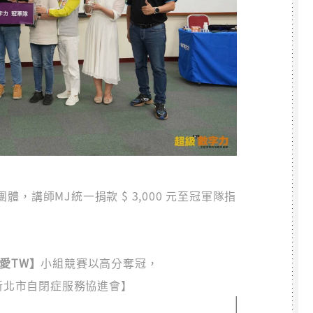
，講師MJ統一捐款 $ 3,000 元至冠軍隊指
【愛TW】
小組競賽以高分奪冠，
【新北市自閉症服務協進會】