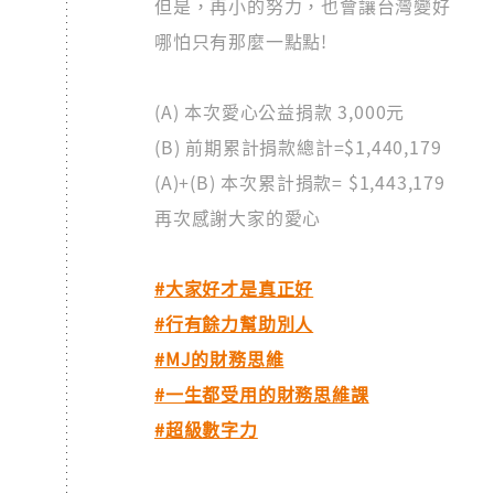
但是，再小的努力，也會讓台灣變好
哪怕只有那麼一點點!
(A) 本次愛心公益捐款 3,000元
(B) 前期累計捐款總計=$1,440,179
(A)+(B) 本次累計捐款= $1,443,179
再次感謝大家的愛心
#大家好才是真正好
#行有餘力幫助別人
#MJ的財務思維
#一生都受用的財務思維課
#超級數字力