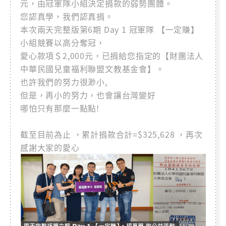
元，由冠軍隊小組決定捐款的弱勢團體。
您認真學，我們認真捐。
本次兩天完整版第6期 Day 1 冠軍隊 【一定賺】
小組競賽以高分奪冠，
愛心款項＄2,000元，已捐給您指定的【財團法人
中華民國兒童福利聯盟文教基金會】。
也許我們的努力很渺小,
但是，再小的努力，也會讓台灣變好
哪怕只有那麼一點點!
截至目前為止 ，累計捐款合計=$325,628 ，再次
感謝大家的愛心