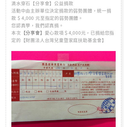
滴水穿石【分享會】公益捐款
活動中由主辦單位決定捐款的弱勢團體，統一捐
款 $ 4,000 元至指定的弱勢團體。
您認真學，我們認真捐。
本次
【分享會】
愛心款項＄4,000元，已捐給您指
定的【財團法人台灣兒童暨家庭扶助基金會】