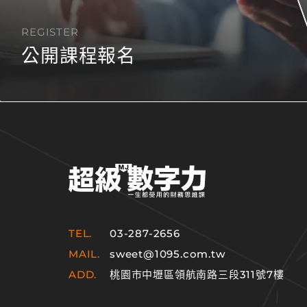
REGISTER
公開課程報名
TEL.
03-287-2656
MAIL.
sweet@1095.com.tw
ADD.
桃園市中壢區領航南路三段311號7樓