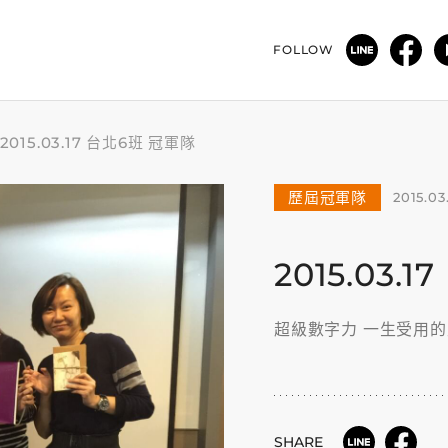
FOLLOW
2015.03.17 台北6班 冠軍隊
歷屆冠軍隊
2015.03
2015.03.
超級數字力 一生受用
SHARE