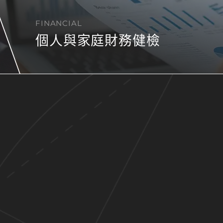
FINANCIAL
個人與家庭財務健檢