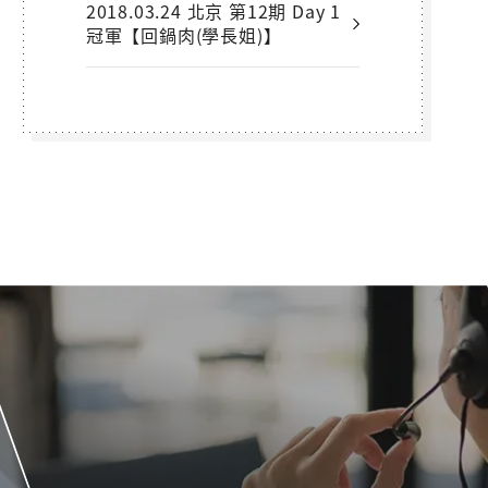
2018.03.24 北京 第12期 Day 1
冠軍【回鍋肉(學長姐)】