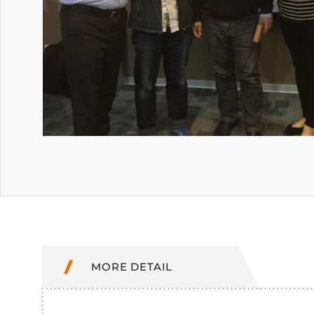
MORE DETAIL