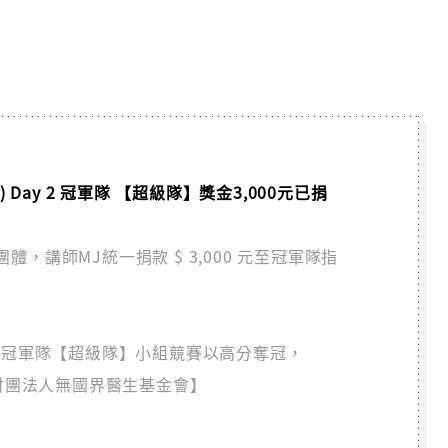
課) Day 2 冠軍隊 【超級隊】獎金3,000元已捐
，講師MJ統一捐款 $ 3,000 元至冠軍隊指
y 2 冠軍隊【超級隊】小組競賽以高分奪冠，
【財團法人無國界醫生基金會】