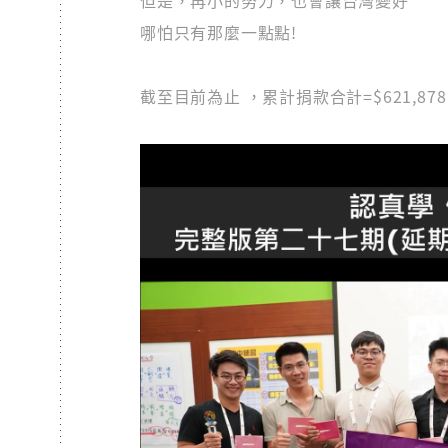
但是，再小的努力，也會讓台灣變好
哪怕只有那麼一點點!
截至目前為止 ，累計捐款合計=$621,8