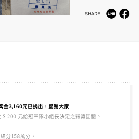
SHARE
隊】獎金3,160元已捐出，感謝大家
 $ 200 元給冠軍隊小組長決定之弱勢團體。
總分158萬分，