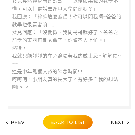
女兒突然轉身問她哥哥：「以後如果我的數學不
懂，可以打電話去逢甲大學問你嗎？」
我回應：「幹嘛這麼麻煩！你可以問我啊~爸爸的
數學也很厲害唷！」
女兒回應：「沒關係，我問哥哥就好了。爸爸之
前學的東西可能太舊了，你幫不太上忙。」
然後，
我就只能靜靜的在旁邊喝著我的威士忌~ 解解悶~
~~
這是中年孤獨大叔的碎念時間!!!
呵呵呵，小朋友真的長大了。有好多自我的想法
啊! >_<
PREV
BACK TO LIST
NEXT