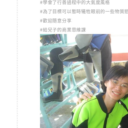
#學會了行善過程中的大氣度風格
#為了目標可以暫時犧牲眼前的一些物質
#歡迎隨意分享
#給兒子的商業思維課