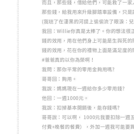
而且，那些錢，借給他們，可能救了一家
那些錢，給我用來升級腳踏車設備，只是
(我聴了在淒黑的河提上偷偷流了眼淚：兒
我回：Willie你真是太棒了。你的想法很
錢的效用，用在他們身上可能是生與死的
錢的效用，花在你的禮物上面是滿足度的
#爸爸真的以你為榮啊！
我問：那你平常的零用金夠用嗎?
哥哥回：夠用。
我說：媽媽現在一週給你多少零用錢?
他回：一週1000元。
我說：扣掉基本開銷後，能存錢嗎?
哥哥說：可以啊， 1000元我要扣除一
付費+晚餐的餐費），外加一週我可能要買