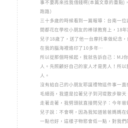
事不要再來找我借錢啊(本篇文章的重點
跑路）
三十多歲的時候看到一篇報導：台南一位
間都花在學校小朋友的棒球教育上，18
兒子18歲了，送了他一台摩托車做紀念
在我的腦海裡烙印了10多年…
所以從那個時候起，我就告訴自己：MJ
人。先照顧好自己的家人才是男人！所以
人。
沒有給自己的小朋友耶誕禮物這件事一直
毛細雨，我還是拉著兒子到河堤散步聊天
走著走著，我劈頭就直接問兒子：今年爸
兒子說：不會啊，因為我知道爸爸媽媽在
一點也好，這樣子物慾會低一點，對我們