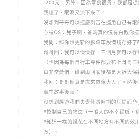
-200元。另外，因為零食很貴，我都是
我聴了，眼淚又流下來了。
沒想到哥哥可以這麼刻苦在運用自己有限
心裡OS：兒子啊，爸媽真的沒有白教你
我問：那你想更新的腳踏車設備錢存好了
哥哥回：我可以慢慢存，三個月就可以存
（也因為每個自行車零件都要花上哥哥三
車非常愛惜，碰到雨回家後都是大拆大保
我回：哥哥你真是愈來愈像大人了。然後
寫在故事後面：
沒想到經過我們夫妻倆長時期的耳提面命(
#控制自己的物慾（一般人的不幸福感，
#知道一樣的錢花在不同地方有不同的效
方）。