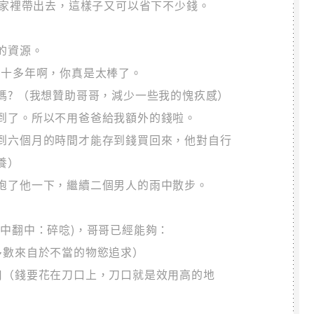
從家裡帶出去，這樣子又可以省下不少錢。
的資源。
這十多年啊，你真是太棒了。
嗎? （我想贊助哥哥，減少一些我的愧疚感）
到了。所以不用爸爸給我額外的錢啦。
到六個月的時間才能存到錢買回來，他對自行
養）
抱了他一下，繼續二個男人的雨中散步。
中翻中：碎唸)，哥哥已經能夠：
多數來自於不當的物慾追求）
用（錢要花在刀口上，刀口就是效用高的地