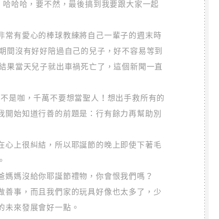
)，哈哈哈，要不然，最後搞到我要跟大家一起
非常有愛心的棒球教練將自己一輩子的週末時
年期間沒有好好陪過自己的兒子，好不容易等到
，結果當天兒子就出車禍死亡了，這個新聞一直
你不是咖，千萬不要想當聖人！想出手救所有的
我開始知道行善的前題是：行有餘力再幫助別
在心上很糾結，所以耶誕節的晚上即使下著毛
。
爸媽媽沒給你耶誕節禮物，你會恨我們嗎？
做善事，而且我們家的玩具好像也太多了，少
的未來發展會好一點。