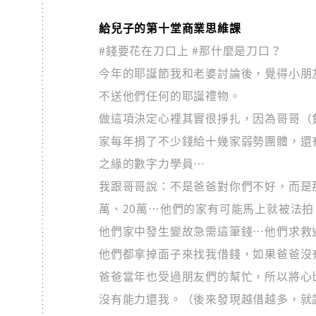
給兒子的第十堂商業思維課
#錢要花在刀口上 #那什麼是刀口？
今年的耶誕節我和老婆討論後，覺得小朋
不送他們任何的耶誕禮物。
做這項決定心裡其實很掙扎，因為哥哥（
家每年捐了不少錢給十幾家弱勢團體，還
之緣的數字力學員…
我跟哥哥說：不是爸爸對你們不好，而是
萬、20萬…他們的家有可能馬上就被法
他們家中發生變故急需這筆錢…他們求救
他們都拿掉面子來找我借錢，如果爸爸沒
爸爸當年也受過朋友們的幫忙，所以將心
沒有能力還我。（後來發現越借越多，就請