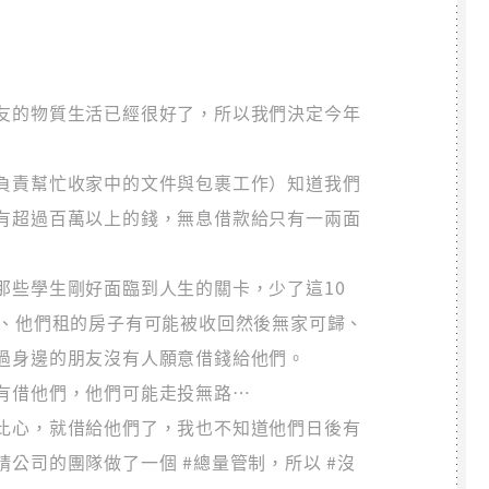
友的物質生活已經很好了，所以我們決定今年
負責幫忙收家中的文件與包裹工作）知道我們
有超過百萬以上的錢，無息借款給只有一兩面
那些學生剛好面臨到人生的關卡，少了這10
拍、他們租的房子有可能被收回然後無家可歸、
過身邊的朋友沒有人願意借錢給他們。
有借他們，他們可能走投無路…
比心，就借給他們了，我也不知道他們日後有
公司的團隊做了一個 #總量管制，所以 #沒