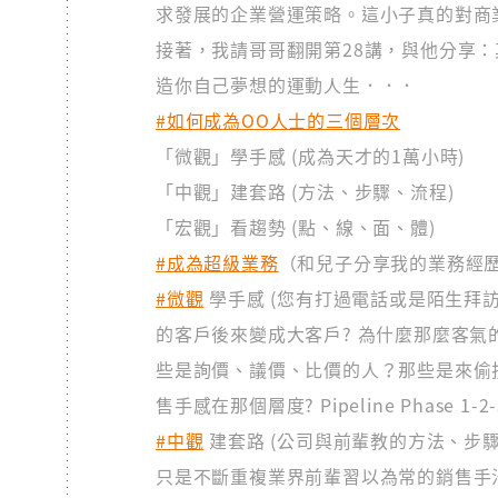
求發展的企業營運策略。這小子真的對商
接著，我請哥哥翻開第28講，與他分享
造你自己夢想的運動人生．．．
#如何成為OO人士的三個層次
「微觀」學手感 (成為天才的1萬小時)
「中觀」建套路 (方法、步驟、流程)
「宏觀」看趨勢 (點、線、面、體)
#成為超級業務
（和兒子分享我的業務經
#微觀
學手感 (您有打過電話或是陌生拜訪
的客戶後來變成大客戶? 為什麼那麼客氣
些是詢價、議價、比價的人？那些是來偷技
售手感在那個層度? Pipeline Phase 1-2-
#中觀
建套路 (公司與前輩教的方法、步
只是不斷重複業界前輩習以為常的銷售手法? 