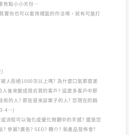
業有點小小天份…
：其實你也可以套用裡面的作法唷，就有可能打
歷）
被人拒絕1000次以上嗎? 為什麼口氣那麼差
的人後來變成很劣質的客戶? 這麼多客戶中那
術的人? 那些是來談案子的人? 您現在的銷
3-4…)
驟或流程可以強化或優化微觀中的手感? 還是您
參展?廣告? SEO? 轉介? 新產品發佈會?