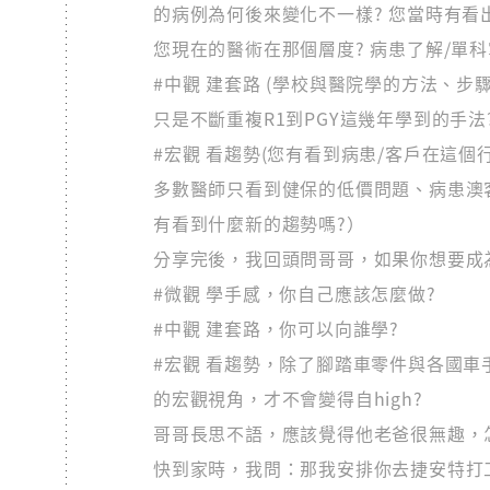
的病例為何後來變化不一樣? 您當時有看
您現在的醫術在那個層度? 病患了解/單科
#中觀 建套路 (學校與醫院學的方法、步
只是不斷重複R1到PGY這幾年學到的手法
#宏觀 看趨勢(您有看到病患/客戶在這
多數醫師只看到健保的低價問題、病患澳
有看到什麼新的趨勢嗎?）
分享完後，我回頭問哥哥，如果你想要成
#微觀 學手感，你自己應該怎麼做?
#中觀 建套路，你可以向誰學?
#宏觀 看趨勢，除了腳踏車零件與各國
的宏觀視角，才不會變得自high?
哥哥長思不語，應該覺得他老爸很無趣，
快到家時，我問：那我安排你去捷安特打