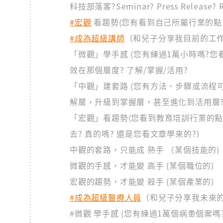
科技部落客?Seminar? Press Release? 
#宏觀
看趨勢(您有看到自己所屬行業的點
#成為超級講師
（和兒子分享我目前的工
「微觀」學手感 (您有練過1萬小時嗎?您
效在那個層度? 了解/掌握/活用?
「中觀」建套路 (您有方法、步驟或流程
解層，升級到掌握層，甚至進化到活用層?
「宏觀」看趨勢(您看到教育培訓行業的點
去? 真的嗎? 還是您看文章學來的?）
中觀的套路，只能成 熟手 （某個技能的)
微觀的手感，才能變 高手 (某個職位的)
宏觀的趨勢，才能變 殺手 (某個產業的)
#成為超級醫療人員
（和兒子分享我未來
#微觀 學手感 (您有練過1萬個病患個案嗎