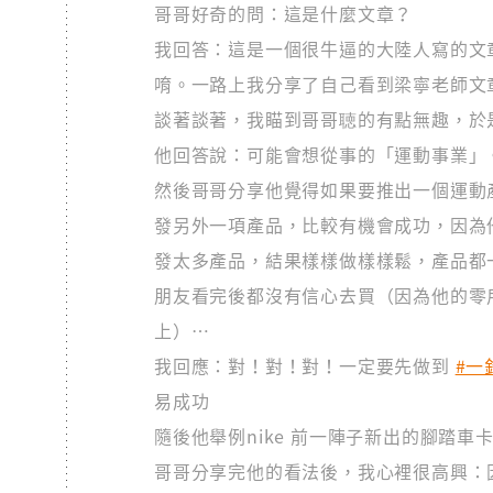
哥哥好奇的問：這是什麼文章？
我回答：這是一個很牛逼的大陸人寫的文
唷。一路上我分享了自己看到梁寧老師文
談著談著，我瞄到哥哥聴的有點無趣，於是
他回答說：可能會想從事的「運動事業」
然後哥哥分享他覺得如果要推出一個運動
發另外一項產品，比較有機會成功，因為
發太多產品，結果樣樣做樣樣鬆，產品都
朋友看完後都沒有信心去買（因為他的零
上）…
我回應：對！對！對！一定要先做到
#一
易成功
隨後他舉例nike 前一陣子新出的腳踏
哥哥分享完他的看法後，我心裡很高興：