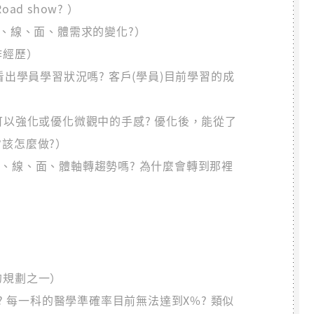
Road show? ）
、線、面、體需求的變化?）
作經歷）
看出學員學習狀況嗎? 客戶(學員)目前學習的成
可以強化或優化微觀中的手感? 優化後，能從了
該怎麼做?）
、線、面、體軸轉趨勢嗎? 為什麼會轉到那裡
的規劃之一）
? 每一科的醫學準確率目前無法達到X%? 類似