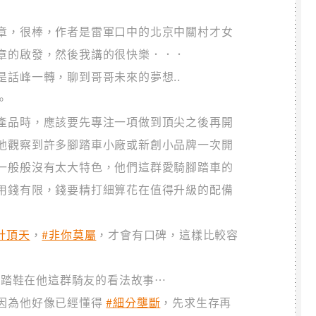
章，很棒，作者是雷軍口中的北京中關村才女
章的啟發，然後我講的很快樂．．．
話峰一轉，聊到哥哥未來的夢想..
。
產品時，應該要先專注一項做到頂尖之後再開
他觀察到許多腳踏車小廠或新創小品牌一次開
一般般沒有太大特色，他們這群愛騎腳踏車的
用錢有限，錢要精打細算花在值得升級的配備
針頂天
，
#非你莫屬
，才會有口碑，這樣比較容
車卡踏鞋在他這群騎友的看法故事…
因為他好像已經懂得
#細分壟斷
，先求生存再