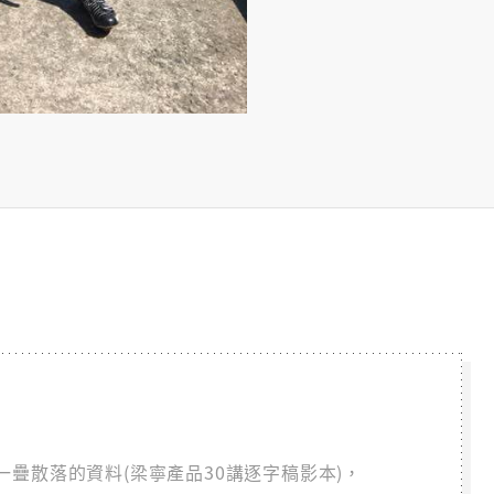
疊散落的資料(梁寧產品30講逐字稿影本)，