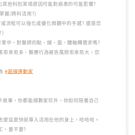
出其他科別某項原因可能對病患的可能影響?
掌握/跨科活用?)
驟或流程可以強化或優化微觀中的手感? 還是您
?）
個行業中，對醫師的點、線、面、體軸轉需求嗎?
客愈來愈多、醫療行為被告風險愈來愈大，您
為
#超級運動家
車手故事，你都能細數家珍外，你如何陪養自己
怎麼這麼快就導入活用在他的身上，哈哈哈。
工，要不要?