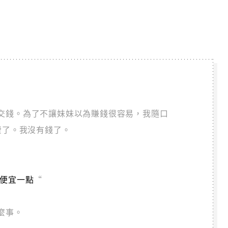
交錢。為了不讓妹妹以為賺錢很容易，我隨口
費了。我沒有錢了。
:
便宜一點
“
麼事。