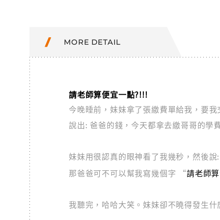
MORE DETAIL
請老師算便宜一點?!!!
今晚睡前，妹妹拿了張繳費單給我，要我
說出: 爸爸的錢，今天都拿去繳哥哥的學
妹妹用很認真的眼神看了我幾秒，然後說
“
請老師算
那爸爸可不可以幫我寫幾個字
我聽完，哈哈大笑。妹妹卻不曉得發生什