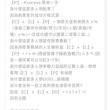
【P】: Process 再來一次
為什麼這麼多人想創業？
因為創業家的成功方程式是：
【C】 x 【L】x 【P】 = 無限大或負無限大 x N
（借員工夥伴的熱情/努力/天份/人脈/資源/市
場）x N (一旦成功還可以開第二家第三家…)
為什麼這麼多人想當保險業務員？
因為保險業務員的人生總財富 【C】 x 【L】x
【P】 = 1 x N (透過發展下線創造戰力) x 3~7 (因
為一筆保單可以分紅3~7年)
為什麼這麼多人想考戰力弱弱的公務人員，想想
看唷【C】 x 【L】x 【P】有祕密
為什麼這麼多人想OOO….餘類推
為什麼沒有一技之長的朋友會很辛苦呢?
因為 【C】 x 【L】x 【P】 = 1 x 1 x 1 =1
回到主題