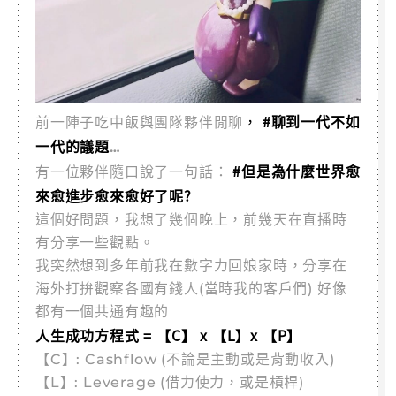
，
#聊到一代不如
前一陣子吃中飯與團隊夥伴閒聊
一代的議題
…
#但是為什麼世界愈
有一位夥伴隨口說了一句話：
來愈進步愈來愈好了呢?
這個好問題，我想了幾個晚上，前幾天在直播時
有分享一些觀點。
我突然想到多年前我在數字力回娘家時，分享在
海外打拚觀察各國有錢人(當時我的客戶們) 好像
都有一個共通有趣的
人生成功方程式 = 【C】 x 【L】x 【P】
【C】: Cashflow (不論是主動或是背動收入)
【L】: Leverage (借力使力，或是槓桿)