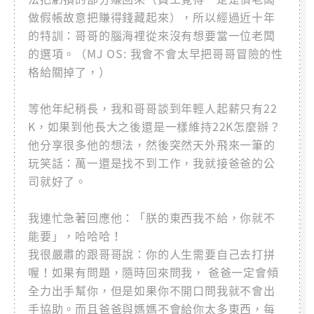
做假帳故意把賺得錢藏起來），所以經過近十年
的特訓：哥哥的腦海裡從來沒有想要當一位老闆
的選項。（MJ OS: 我會不會太早把哥哥冒險的性
格給關掉了，）
等他年紀稍長，我和哥哥談到年輕人起薪只有22
K，如果到他長大之後還是一樣維持22K怎麼辦？
他分享很多他的想法，然後突然天外飛來一筆的
玩笑話：萬一還是找不到工作，我就接爸爸的公
司就好了。
我連忙急著回應他：「朕的東西我不給，你就不
能要」，哈哈哈！
我很嚴肅的跟哥哥說：你的人生需要自己去打拼
喔！如果有問題，隨時回來問我， 爸爸一定會傾
全力出手幫你，但是如果你不開口問我就不會出
手協助。而且爸爸與媽媽不會給你太多東西，每