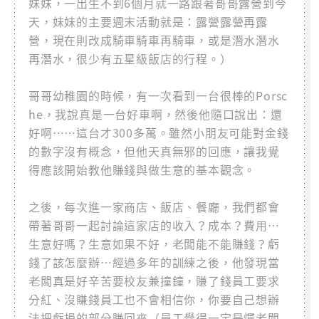
妹妹，一出生不到6個月就一路跟著哥哥露營到今
天，妹妹的主要週末活動就是：露營露營再露
營，現在則改成騎車騎車再騎車，或是潛水潛水
再潛水，很少有五星級飯店的行程。）
哥哥幼稚園的時候，有一次看到一台很棒的Porsc
he，我說真是一台好車啊，然後他隨口說出：還
好啊⋯⋯這台才300多萬。雖然小朋友可能對金錢
的數字沒有概念，但他天真無邪的回應，讓我覺
得應該開始教他賺錢與做生意的基本觀念。
之後，每次進一家商店、飯店、餐廳，我們都會
帶著哥哥一起討論這家店的收入？成本？費用…
生意好嗎？生意如果不好，老闆能不能賺錢？虧
錢了該怎麼辦…經過多年的訓練之後，他發現當
老闆真是好辛苦要校友兼撞鐘，賺了錢員工要求
分紅、沒賺錢員工也不會相信你，你要自己想辦
法把虧損的部分賺回來（員工覺得一定是慣老闆