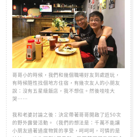
哥哥小的時候，我們和幾個職場好友到處遊玩，
有時候隨性找個地方住宿，有幾次友人的小朋友
說：沒有五星級飯店，我不想住。然後哇哇大
哭⋯⋯
我和老婆討論之後：決定帶著哥哥開啟了近50次
的野外露營活動。（我們的想法是：千萬不能讓
小朋友過著過度物質的享受，呵呵呵，可憐的是