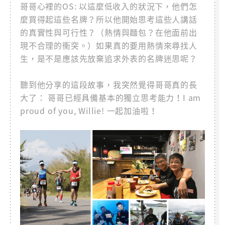
哥哥心裡的OS: 以這麼低收入的狀況下，他們怎
麼買得起這些名牌？所以他開始思考這些人講話
的真實性與可行性？（熱情與麵包？在他面前出
現不合理的衝突。）如果真的要用熱情來尋找人
生，是不是應該先放棄追求外表的名牌迷思呢？
聽到他分享的這段故事，我突然覺得哥哥真的長
大了： 哥哥已經具備基本的獨立思考能力！I am
proud of you, Willie! 一起加油啦！