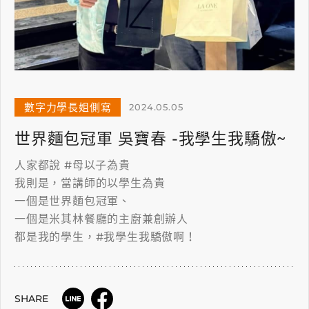
數字力學長姐側寫
2024.05.05
世界麵包冠軍 吳寶春 -我學生我驕傲~
人家都說 #母以子為貴
我則是，當講師的以學生為貴
一個是世界麵包冠軍、
一個是米其林餐廳的主廚兼創辦人
都是我的學生，#我學生我驕傲啊！
SHARE