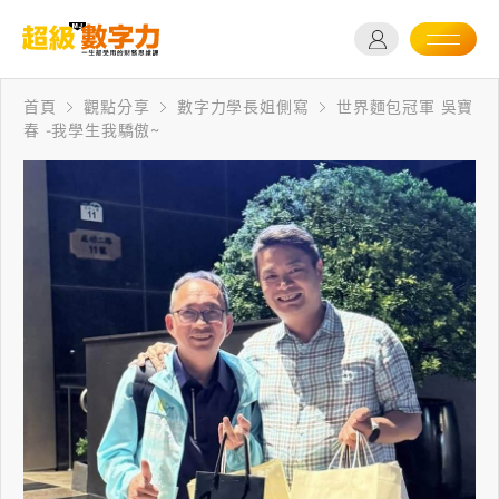
首頁
觀點分享
數字力學長姐側寫
世界麵包冠軍 吳寶
春 -我學生我驕傲~