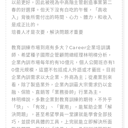
以前更好，因此被視為中高階主管創造事業第二
春的好選擇。但天下沒有白吃的午餐，「高收
入」背後所需付出的時間、心力、體力，和收入
是成正比的。
培養人才是次要，解決問題才重要
教育訓練市場到底有多大？Career企業培訓講
師、希望種子國際企管顧問總經理林明樟分析，
企業內訓市場每年約有10億元，個人公開班亦有1
0億元規模，這還不包括成人外語或才藝班。目前
企業內訓需求以大企業、外商為主；從產業別來
看，除了製造業外，企業內訓最大宗需求仍以金
融、保險、直銷等「業務掛帥」行業為主。
林明樟說，多數企業對教育訓練的期待，不外乎
「快」、「有效」、「實用」，能幫助企業「解
決問題」，甚至希望學員一堂課就能學會全部技
巧，並提供具體的工具，上完就能立即解決所面