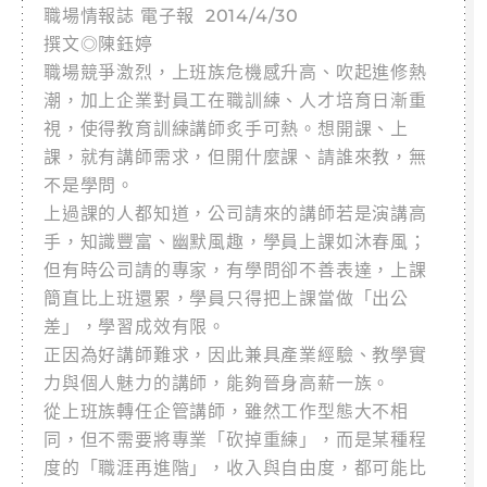
職場情報誌 電子報 2014/4/30
撰文◎陳鈺婷
職場競爭激烈，上班族危機感升高、吹起進修熱
潮，加上企業對員工在職訓練、人才培育日漸重
視，使得教育訓練講師炙手可熱。想開課、上
課，就有講師需求，但開什麼課、請誰來教，無
不是學問。
上過課的人都知道，公司請來的講師若是演講高
手，知識豐富、幽默風趣，學員上課如沐春風；
但有時公司請的專家，有學問卻不善表達，上課
簡直比上班還累，學員只得把上課當做「出公
差」，學習成效有限。
正因為好講師難求，因此兼具產業經驗、教學實
力與個人魅力的講師，能夠晉身高薪一族。
從上班族轉任企管講師，雖然工作型態大不相
同，但不需要將專業「砍掉重練」，而是某種程
度的「職涯再進階」，收入與自由度，都可能比