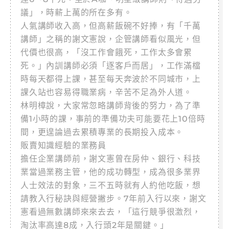
議」，時薪上萬的所在多有。
人氣講師收入高，但高薪飯碗不好捧，有「千萬
講師」之稱的謝文憲說，企管講師看似風光，但
代價也很高，「沒工作會餓死，工作太多會累
死。」內訓講師必須「逐客戶而居」，工作滿檔
時每天都得上課，甚至每天奔波於不同城市，上
課久站也容易得職業病，辛苦不足為外人道。
林明樟說，大家常忽略講師背後的努力，為了準
備1小時的課，事前的準備功夫可能要花上10倍時
間，更遑論過去累積專業的長期投入成本。
販賣知識經驗的業務員
擔任企業講師前，謝文憲曾在房仲、銀行、科技
業當過業務主管，他的成功轉型，成為很多業界
人士效法的對象，三不五時就有人約他吃飯，想
請教入行秘訣與經營撇步。7年前入行以來，謝文
憲看過無數講師來來去去，「這行競爭很激烈，
淘汰率高達8成，入行頭2年是關鍵。」