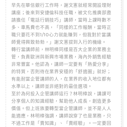
早先在華信銀行工作時，謝文憲就經常開設理財
講座；後來到安捷倫科技任職，被文化推廣部邀
請擔任「電話行銷技巧」講師，當時上課時數不
多、車馬費也不高，「同樣的工作報酬，當時正
職只要花不到1/10心力就能賺到，但我對於當講
師覺得興致勃勃，」謝文憲提到入行的機緣。
轉行當講師前，林明樟同樣是百大企業的業務主
管，負責歐洲與新興市場業務，海內外銷售經驗
非常豐富。他認為，講師一定要有「熱愛分享」
的特質，否則待在業界安穩的「舒適圈」就好；
有能耐當企管講師的人，在業界的收入地位都有
水準以上，講師並非絕對的最佳選項。
至於為何投入企管講師這行？林明樟說，講課可
分享個人的知識經驗，幫助他人成長，創造更多
價值。但上班族要轉型當企管講師，並不是人人
能適應，林明樟強調，講師說穿了也是業務，只
不過工作是「賣知識」、「賣經驗」。一定要回