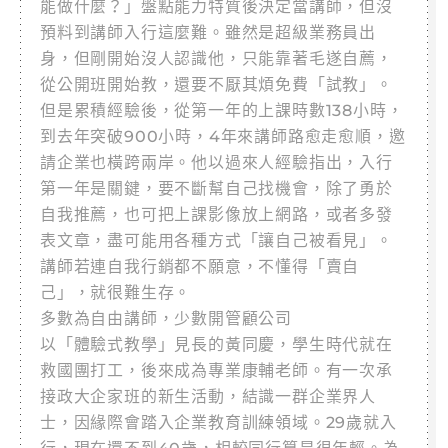
能做什麼？」盤點能力特質後決定當講師，但沒
預料到講師入行這麼難。雖然是超級業務員出
身，但剛開始沒人認識他，只能靠著毛遂自薦，
從公開班開始教，還要不厭其煩免費「試教」。
但是累積經驗後，從第一年的上課時數138小時，
到去年突破900小時，4年來講師路愈走愈順，邀
請企業也橫跨兩岸。他以過來人經驗指出，入行
第一年是關鍵，要不斷幫自己找機會，除了勇於
自我推薦，也可把上課影像放上網路，或者多發
表文章，盡可能用各種方式「讓自己被看見」。
講師若連自我行銷都不願意，不懂得「賣自
己」，就很難生存。
多數為自由講師，少數開管顧公司
以「體驗式教學」見長的黃同慶，學生時代就在
救國團打工，後來成為專業康輔老師。有一次承
接政大企家班的新生活動，結識一群企業界人
士，因緣際會踏入企業教育訓練領域。29歲就入