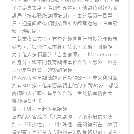
行，現在還不到40歲，相較同行算是很年輕。為
了提高專業度，得到外界認可，他還特別報名職
訓局「核心職能講師培訓」，由於是第一屆學
員，通過認證後順利接到不少課程邀約，快速累
積上課經驗。
在執業模式方面，有些名師會自行開設管理顧問
公司，前提條件是本身有接案、業務、服務能
力；但大多都屬於「自由講師」，以freelancer
的身分，和不同教育訓練單位合作。另外，也有
部份是管顧公司的簽約講師。
國內承接教育訓練的企管顧問公司、非營利組織
約有300家，但年營業額上億的不到20家，想當
講師的人若跟這些單位合作，當然接案機會大，
賺錢機會也多。
實力＋魅力＝超人氣講師
怎樣的人會成為「人氣講師」？依市場供需法
則，「稀少性」、「特殊性」是關鍵所在。林明
樟觀察，目前業界最缺的是能教策略規劃、或有