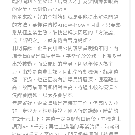
臨的問題。至於以「培養人才」為辦訓練著眼點
的企業，比例仍占少數。
簡單來說，好的企訓講師就是要能提出解決問題
的方法，要懂得傳授know-how。因此，只要熟
悉某個產業生態，能找出解決問題的「方法論」
或「新觀念」，就有機會晉身講師。
林明樟說，企業內訓與公開班學員明顯不同。內
訓學員8成是職場老手，平常忙於公務，上課多半
出於被動。而公開班的學員，則以年輕人為主
力，由於是自費上課，因此學習動機強、態度積
極。不過，也正因為內訓學員資歷深、課程難度
高，故而講師門檻相對較高，待遇也較為優渥。
沒課會餓死，課太多會累死
無庸置疑，企管講師是高時薪工作，但高收入並
非一步登天。林明樟說，剛入行的講師，時薪約
在2千元上下；累積一定資歷與口碑後，有機會上
調到4～5千元；再往上進階的專業講師，時薪可
達6～8千元。至於A咖、明星級講師則「待遇另