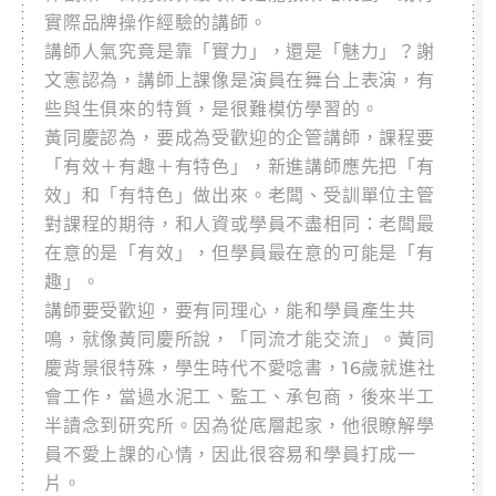
實際品牌操作經驗的講師。
講師人氣究竟是靠「實力」，還是「魅力」？謝
文憲認為，講師上課像是演員在舞台上表演，有
些與生俱來的特質，是很難模仿學習的。
黃同慶認為，要成為受歡迎的企管講師，課程要
「有效＋有趣＋有特色」，新進講師應先把「有
效」和「有特色」做出來。老闆、受訓單位主管
對課程的期待，和人資或學員不盡相同：老闆最
在意的是「有效」，但學員最在意的可能是「有
趣」。
講師要受歡迎，要有同理心，能和學員產生共
鳴，就像黃同慶所說，「同流才能交流」。黃同
慶背景很特殊，學生時代不愛唸書，16歲就進社
會工作，當過水泥工、監工、承包商，後來半工
半讀念到研究所。因為從底層起家，他很瞭解學
員不愛上課的心情，因此很容易和學員打成一
片。