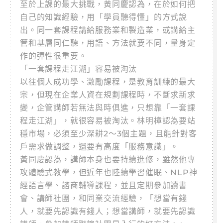
至於上課的最大挑戰，黃同慶認為，在於如何把
自己的知識經驗，用「學員聽得懂」的方式說
出。同一套課程講給服務業和製造業，或講給主
管和基層同仁聽，用語、方法就要不同，量身定
作的彈性很重要。
「一套課程走江湖」容易被淘汰
以往個人成功學、激勵課程，是教育訓練的最大
宗，但現在企業人資在規劃課程時，不斷求新求
變，企管講師若無法與時俱進，只想靠「一套課
程走江湖」，就很容易被淘汰。林明樟認為要站
穩市場，必須至少深耕2～3個主題，且能針對客
戶需求做調整，還要有高度「服務意識」。
黃同慶認為，講師本身也要持續進修，雖然他專
攻體驗式教學，但近年也陸續學習催眠、NLP神
經語言學、諮商輔導課程，並且定期參加讀書
會、講師社團，和同業交流經驗，「想當有錢
人，就要先認識有錢人；想當講師，就要先認識