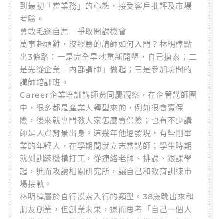
到最初「當業務」的心態，接受客戶批評及市場
考驗。
勇敢毛遂自薦 爭取開課機會
萬事起頭難，沒經驗的講師如何入門？林明樟點
出3條路：一是完全旱地重新開墾，自己摸索；二
是先從企業「內部講師」做起；三是參加坊間的
講師培訓班。
Career企業培訓講師黃同慶觀察，在企管講師圈
中，很多都是產業人轉型來的，例如很會賣保
險，後來就專門教人家怎麼賣保險；也有不少講
師是人資背景出身。這幾年他還發現，有些剛畢
業的年輕人，在學期間就立志當講師；學生時期
就到訓練機構打工，從連絡老師、排課、跟課學
起，進而攻讀相關研究所，讓自己和教育訓練市
場接軌。
林明樟屬於自行摸索入行的類型。38歲跳出來和
朋友創業，但創業未果，退而思考「自己一個人