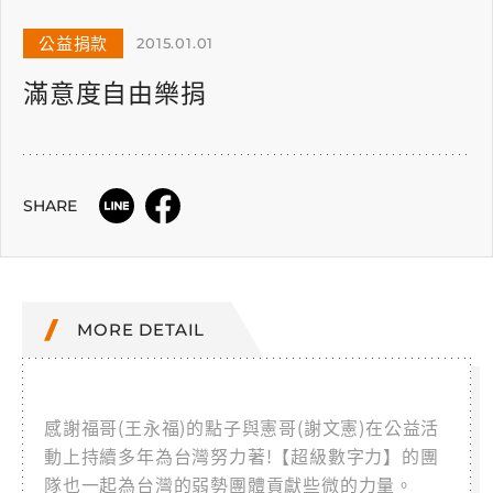
公益捐款
2015.01.01
滿意度自由樂捐
SHARE
MORE DETAIL
感謝福哥(王永福)的點子與憲哥(謝文憲)在公益活
動上持續多年為台灣努力著!【超級數字力】的團
隊也一起為台灣的弱勢團體貢獻些微的力量。