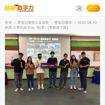
首頁
歷屆冠軍與公益捐款
歷屆冠軍隊
2022.08.30
桃園 企業內訓 Day 1冠軍 【老總說了算】