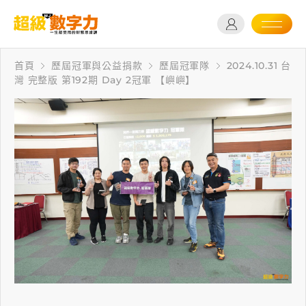
首頁
歷屆冠軍與公益捐款
歷屆冠軍隊
2024.10.31 台
灣 完整版 第192期 Day 2冠軍 【嶼嶼】