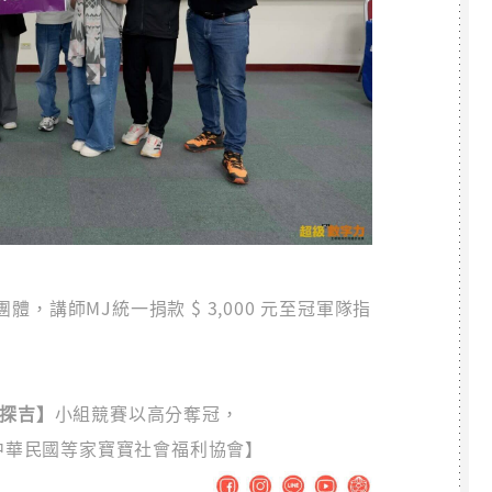
，講師MJ統一捐款 $ 3,000 元至冠軍隊指
【探吉】
小組競賽以高分奪冠，
【中華民國等家寶寶社會福利協會】