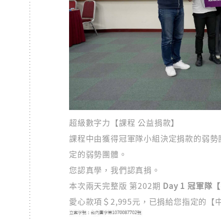
超級數字力【課程 公益捐款】
課程中由獲得冠軍隊小組決定捐款的弱勢團體
定的弱勢團體。
您認真學，我們認真捐。
本次兩天完整版 第202期
Day 1 冠軍隊
愛心款項＄2,995元，已捐給您指定的