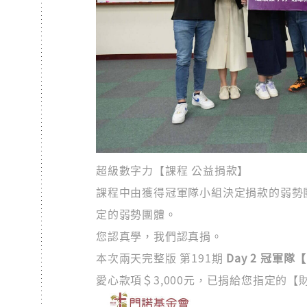
超級數字力【課程 公益捐款】
課程中由獲得冠軍隊小組決定捐款的弱勢團體
定的弱勢團體。
您認真學，我們認真捐。
本次兩天完整版 第191期
Day 2 冠軍
愛心款項＄3,000元，已捐給您指定的