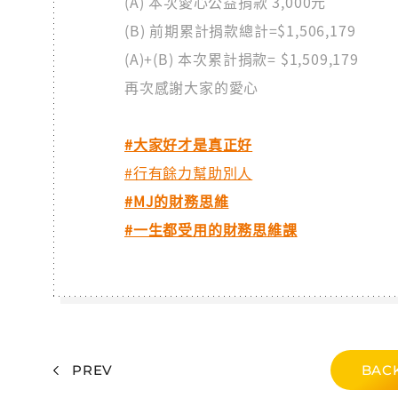
(A) 本次愛心公益捐款 3,000元
(B) 前期累計捐款總計=$1,506,179
(A)+(B) 本次累計捐款= $1,509,179
再次感謝大家的愛心
#大家好才是真正好
#行有餘力幫助別人
#MJ的財務思維
#一生都受用的財務思維課
PREV
BACK