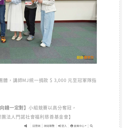
，講師MJ統一捐款 $ 3,000 元至冠軍隊指
隊【向錢一定對】
小組競賽以高分奪冠，
【財團法人門諾社會福利慈善基金會】