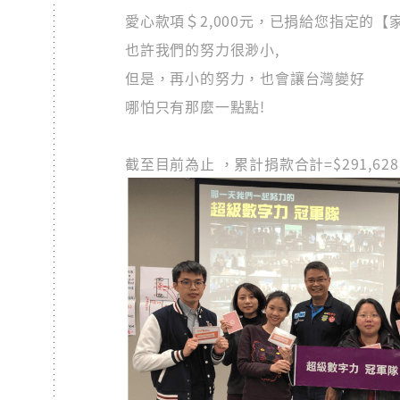
愛心款項＄2,000元，已捐給您指定的【
也許我們的努力很渺小,
但是，再小的努力，也會讓台灣變好
哪怕只有那麼一點點!
截至目前為止 ，累計捐款合計=$291,6