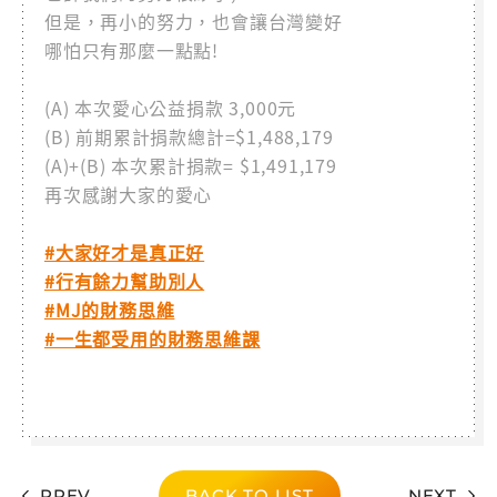
但是，再小的努力，也會讓台灣變好
哪怕只有那麼一點點!
(A) 本次愛心公益捐款 3,000元
(B) 前期累計捐款總計=$1,488,179
(A)+(B) 本次累計捐款= $1,491,179
再次感謝大家的愛心
#大家好才是真正好
#行有餘力幫助別人
#MJ的財務思維
#一生都受用的財務思維課
PREV
BACK TO LIST
NEXT