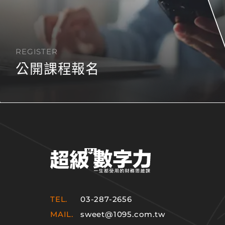
REGISTER
公開課程報名
TEL.
03-287-2656
MAIL.
sweet@1095.com.tw