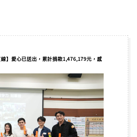
隊【縱貫線】愛心已送出，累計捐款1,476,179元，感