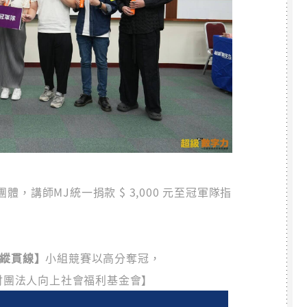
，講師MJ統一捐款 $ 3,000 元至冠軍隊指
【縱貫線】
小組競賽以高分奪冠，
【財團法人向上社會福利基金會】