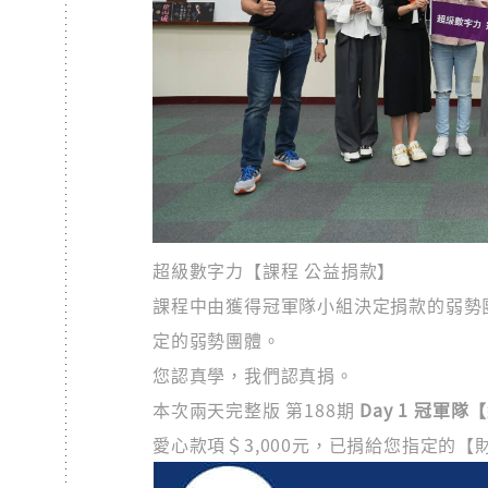
超級數字力【課程 公益捐款】
課程中由獲得冠軍隊小組決定捐款的弱勢團體
定的弱勢團體。
您認真學，我們認真捐。
本次兩天完整版 第188期
Day 1 冠軍隊
愛心款項＄3,000元，已捐給您指定的