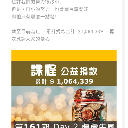
也許我們的努力很渺小,
但是，再小的努力，也會讓台灣變好
哪怕只有那麼一點點!
截至目前為止 ，累計捐款合計=$1,064,339 ，再
次感謝大家的愛心