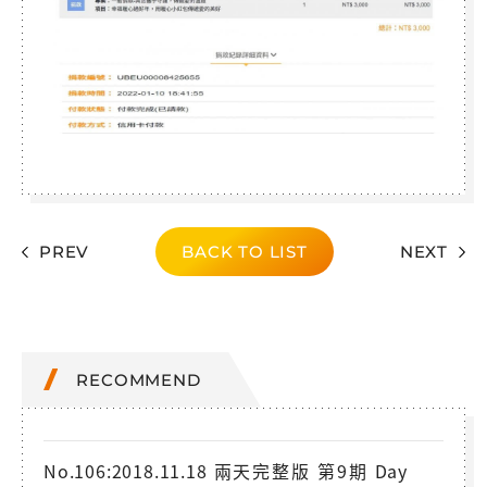
PREV
BACK TO LIST
NEXT
RECOMMEND
No.106:2018.11.18 兩天完整版 第9期 Day