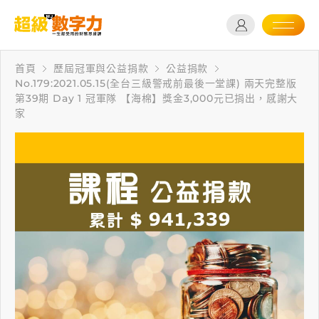
首頁
歷屆冠軍與公益捐款
公益捐款
No.179:2021.05.15(全台三級警戒前最後一堂課) 兩天完整版
第39期 Day 1 冠軍隊 【海棉】獎金3,000元已捐出，感謝大
家