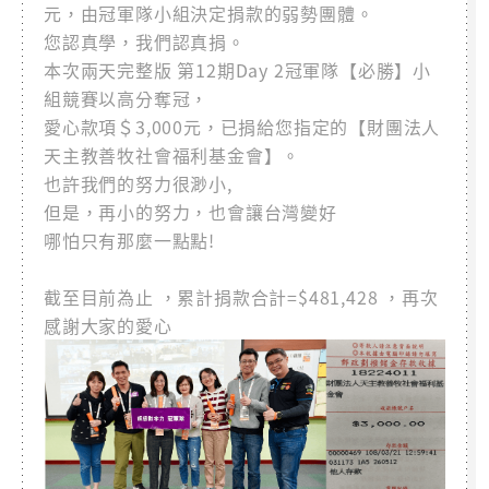
元，由冠軍隊小組決定捐款的弱勢團體。
您認真學，我們認真捐。
本次兩天完整版 第12期Day 2冠軍隊【必勝】小
組競賽以高分奪冠，
愛心款項＄3,000元，已捐給您指定的【財團法人
天主教善牧社會福利基金會】。
也許我們的努力很渺小,
但是，再小的努力，也會讓台灣變好
哪怕只有那麼一點點!
截至目前為止 ，累計捐款合計=$481,428 ，再次
感謝大家的愛心