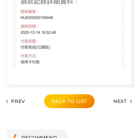
PREV
BACK TO LIST
NEXT
RECOMMEND