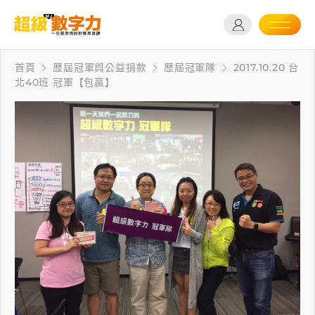
首頁
歷屆冠軍與公益捐款
歷屆冠軍隊
2017.10.20 台
北40班 冠軍【包贏】