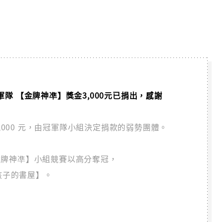
 2 冠軍隊 【金牌神凖】獎金3,000元已捐出，感謝
3,000 元，由冠軍隊小組決定捐款的弱勢團體。
隊【金牌神凖】小組競賽以高分奪冠，
孩子的書屋】。