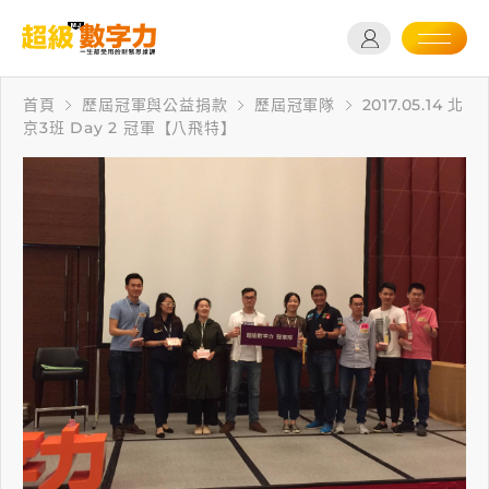
首頁
歷屆冠軍與公益捐款
歷屆冠軍隊
2017.05.14 北
京3班 Day 2 冠軍【八飛特】