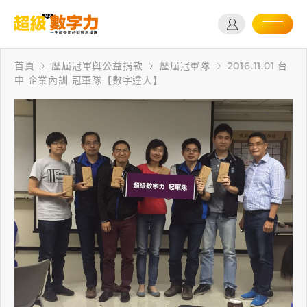
首頁
歷屆冠軍與公益捐款
歷屆冠軍隊
2016.11.01 台
中 企業內訓 冠軍隊【數字達人】