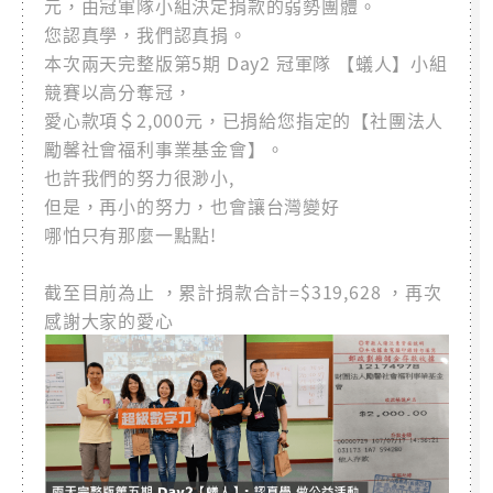
元，由冠軍隊小組決定捐款的弱勢團體。
您認真學，我們認真捐。
本次兩天完整版第5期 Day2 冠軍隊 【蟻人】小組
競賽以高分奪冠，
愛心款項＄2,000元，已捐給您指定的【社團法人
勵馨社會福利事業基金會】。
也許我們的努力很渺小,
但是，再小的努力，也會讓台灣變好
哪怕只有那麼一點點!
截至目前為止 ，累計捐款合計=$319,628 ，再次
感謝大家的愛心