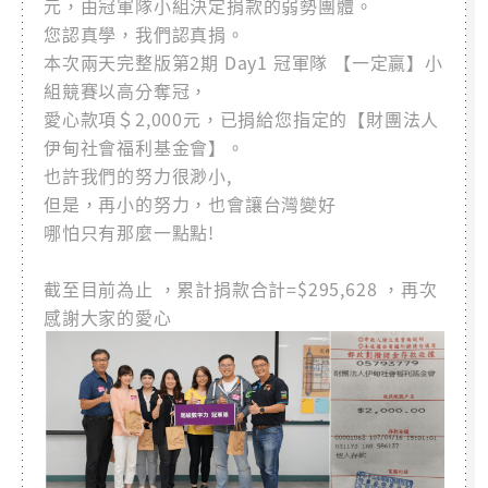
元，由冠軍隊小組決定捐款的弱勢團體。
您認真學，我們認真捐。
本次兩天完整版第2期 Day1 冠軍隊 【一定贏】小
組競賽以高分奪冠，
愛心款項＄2,000元，已捐給您指定的【財團法人
伊甸社會福利基金會】。
也許我們的努力很渺小,
但是，再小的努力，也會讓台灣變好
哪怕只有那麼一點點!
截至目前為止 ，累計捐款合計=$295,628 ，再次
感謝大家的愛心