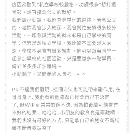
度因為聽到“私立學校較嚴格、功課很多“想打退
堂鼓，想直接念公立的就好。
我們跟小勳說，我們會尊重他的選擇，若念公立
的，老媽我會涉入較深，我會幫忙安排很多校外
活動，一起參與活動的就未必是自己學校的同
學；但若是念私立學校，我比較不需要涉入太
深，學校本身會有很多規劃，他可以跟著同學一
起參加學校的社團活動，只是要繳多一點學費，
請老爸多多加油賺錢～
小勳聽了，又開始陷入長考⋯^_^
Ps 不過我們發現…這個方法也可能帶來副作用, 在
哥哥身上, 我們看到他雖然已經會自己下決定
了, 但Willie 常常猶豫不決, 因為怕後續可能會有
不好的結果….哈哈哈…小朋友的教育真是兩難啊。
我們也沒有最好的方式, 只能拿自己的兒女不斷試
驗不斷自我調整了