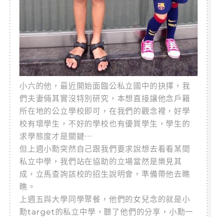
小六的他，最近開始面臨公私立國中的抉擇，我
們夫妻倆其實沒特別研究，本想直接讓他念戶籍
所在地的公立學校即可，在我們的觀念裡，好學
校有壞學生，不好的學校也有優質學生，學生的
求學態度才是關鍵⋯
但上週小勳突然自己跟我們要求說想去看看某間
私立中學，我們站在協助的立場當然是樂見其
成，立馬查詢該校的招生說明會，準備帶他去瞧
瞧。
上週五與大學同學聚餐，他們的女兒念的就是小
勳target的私立中學，聽了他們的分享，小勳一