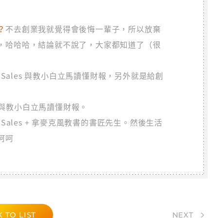
？
不去創業我就覺得會後悔一輩子，所以放棄
，哈哈哈，結論就不說了，大家都知道了（很
。
p Sales 與教小白立馬讀懂財報，另外就是給創
es 與教小白立馬讀懂財報。
Sales + 拿麥克風教書的書匠先生。然後生活
呵呵
 TO LIST
NEXT