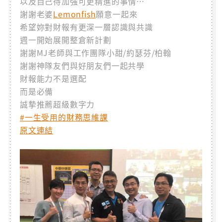
以及自己待加強可更精進的事情…
謝謝老婆
Lemonfish
願意一起來
希望妳對財報有更深一層認識與共識
週一開始展開整倉新計劃
謝謝MJ老師與工作團隊小甜/約瑟芬/柏翰
謝謝神隊友們與好朋友們一起共學
財報能力不是選配
而是必備
誠摯推薦超級數字力
#一生受用的財務思維課
原文連結