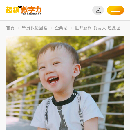
首頁
學員課後回饋
企業家
振邦顧問 負責人 趙胤丞