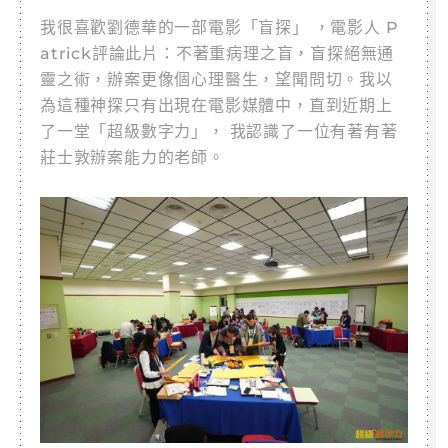
我很喜歡劉德華的一部電影「盲探」 ，電影人 P
atrick評論此片：不著重病理之盲，盲探絕無通
靈之術，辦案更像個心理醫生，望聞問切。我以
為這種神探只有出現在電影媒體中，直到近期上
了一堂「超級數字力」， 我認識了一位有著有著
莊士敦辦案能力的老師。