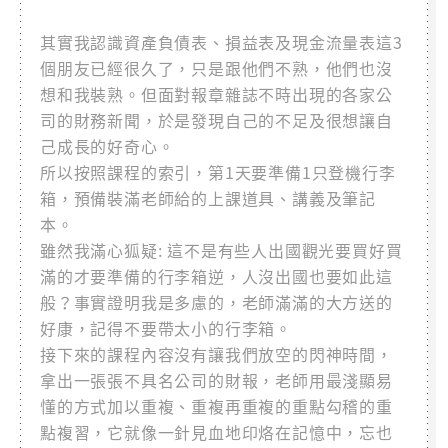
其實我認識資產負債表、損益表及現金流量表這3
個朋友已經很久了，只是跟他們不熟，他們也沒
想和我裝熟。但面對報章雜誌不時出現的各家公
司的財務新聞，於是發現自己的不足及很想讓自
己成長的好奇心。
所以按照課程的索引，第1天要準備1只登機行李
箱，預備裝滿老師給的上課道具、講義及筆記
本。
雖然我滿心狐疑: 這不是有些人出國觀光要買好買
滿的才要準備的行李箱逆，人沒出國也要如此這
般？事實證明我是多慮的，老師滿滿的大方送的
好康，記得不要帶太小的行李箱。
接下來的課程內容沒有讓我們放空的閃神時間，
拿出一張張不具名公司的財報，老師用最淺顯易
懂的方式加以重複、重複再重複的重點勾稽的重
點複習，它就像一針見血地印烙在記憶中，忘也