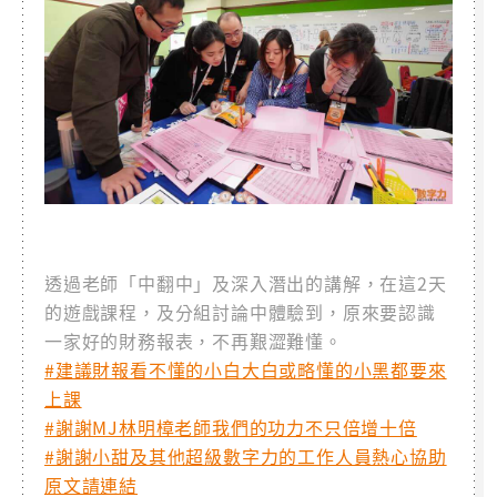
透過老師「中翻中」及深入潛出的講解，在這2天
的遊戲課程，及分組討論中體驗到，原來要認識
一家好的財務報表，不再艱澀難懂。
#建議財報看不懂的小白大白或略懂的小黑都要來
上課
#謝謝MJ林明樟老師我們的功力不只倍增十倍
#謝謝小甜及其他超級數字力的工作人員熱心協助
原文請連結