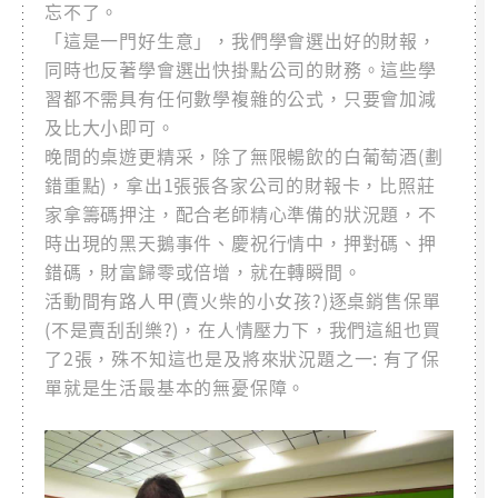
忘不了。
「這是一門好生意」，我們學會選出好的財報，
同時也反著學會選出快掛點公司的財務。這些學
習都不需具有任何數學複雜的公式，只要會加減
及比大小即可。
晚間的桌遊更精采，除了無限暢飲的白葡萄酒(劃
錯重點)，拿出1張張各家公司的財報卡，比照莊
家拿籌碼押注，配合老師精心準備的狀況題，不
時出現的黑天鵝事件、慶祝行情中，押對碼、押
錯碼，財富歸零或倍增，就在轉瞬間。
活動間有路人甲(賣火柴的小女孩?)逐桌銷售保單
(不是賣刮刮樂?)，在人情壓力下，我們這組也買
了2張，殊不知這也是及將來狀況題之一: 有了保
單就是生活最基本的無憂保障。