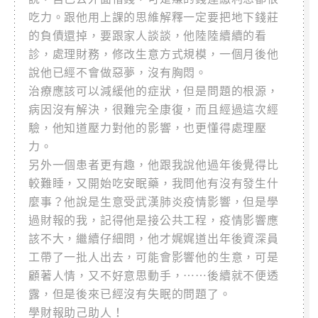
吃力。跟他用上課的思維解釋一定要把地下錢莊
的負債還掉，要跟家人談談，他陸陸續續的看
診，處理財務，修改生意方式規模，一個月後他
說他已經不會做惡夢，沒有胸悶。
治療應該可以減緩他的症狀，但是問題的根源，
病因沒有解決，很難完全康復，而且經過這次經
驗，他知道壓力對他的影響，也更懂得處理壓
力。
另外一個患者更有趣，他跟我說他過年後覺得比
較難睡，又開始吃安眠藥，我問他有沒有發生什
麼事？他說是生意受武漢肺炎疫情影響，但是學
過財報的我，記得他是接公共工程，疫情影響應
該不大，繼續仔細問，他才娓娓道出年後資深員
工帶了一批人出去，可能會影響他的生意，可是
顧著人情，又不好意思動手，……後續就不便透
露，但是後來已經沒有失眠的問題了。
學財報助己助人！