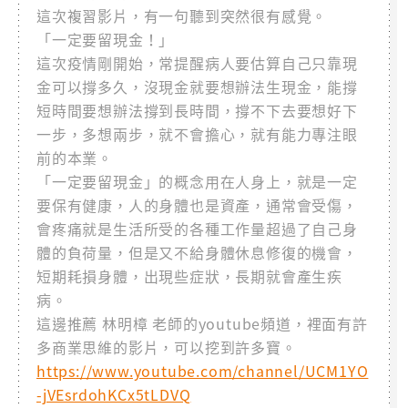
這次複習影片，有一句聽到突然很有感覺。
「一定要留現金！」
這次疫情剛開始，常提醒病人要估算自己只靠現
金可以撐多久，沒現金就要想辦法生現金，能撐
短時間要想辦法撐到長時間，撐不下去要想好下
一步，多想兩步，就不會擔心，就有能力專注眼
前的本業。
「一定要留現金」的概念用在人身上，就是一定
要保有健康，人的身體也是資產，通常會受傷，
會疼痛就是生活所受的各種工作量超過了自己身
體的負荷量，但是又不給身體休息修復的機會，
短期耗損身體，出現些症狀，長期就會產生疾
病。
這邊推薦 林明樟 老師的youtube頻道，裡面有許
多商業思維的影片，可以挖到許多寶。
https://www.youtube.com/channel/UCM1YO
-jVEsrdohKCx5tLDVQ