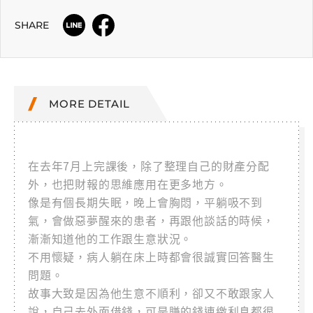
SHARE
MORE DETAIL
在去年7月上完課後，除了整理自己的財產分配
外，也把財報的思維應用在更多地方。
像是有個長期失眠，晚上會胸悶，平躺吸不到
氣，會做惡夢醒來的患者，再跟他談話的時候，
漸漸知道他的工作跟生意狀況。
不用懷疑，病人躺在床上時都會很誠實回答醫生
問題。
故事大致是因為他生意不順利，卻又不敢跟家人
說，自己去外面借錢，可是賺的錢連繳利息都很