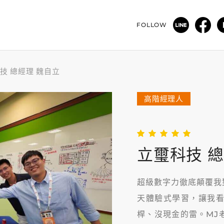
FOLLOW
技 總經理 魏自立
高階經理人
立璽科技 總
超級數字力徹底顛覆我
天體驗式學習，讓我
桿、沒現金的雷。MJ