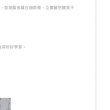
習，發現魔鬼藏在細節裡，立璽雖然體質不
值得好好學習。