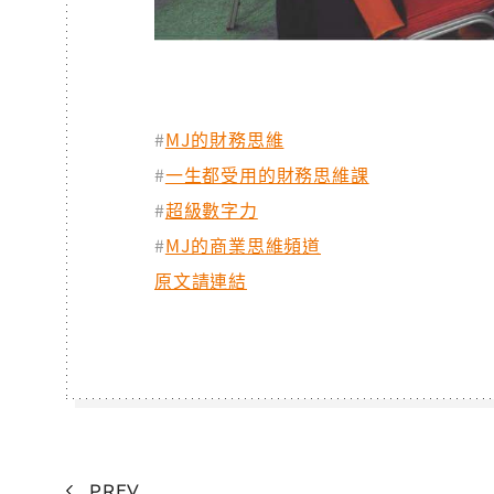
#
MJ的財務思維
#
一生都受用的財務思維課
#
超級數字力
#
MJ的商業思維頻道
原文請連結
PREV