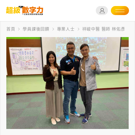
首頁
學員課後回饋
專業人士
祥峻中醫 醫師 林佑彥