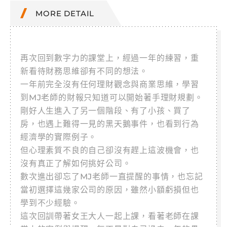
MORE DETAIL
再次回到數字力的課堂上，經過一年的練習，重
新看待財務思維卻有不同的想法。
一年前完全沒有任何理財觀念與商業思維，學習
到MJ老師的財報只知道可以開始著手理財規劃。
剛好人生進入了另一個階段、有了小孩、買了
房，也遇上難得一見的黑天鵝事件，也看到行為
經濟學的實際例子。
但心理素質不良的自己卻沒有趕上這波機會，也
沒有真正了解如何挑好公司。
數次進出卻忘了MJ老師一直提醒的事情，也忘記
當初選擇這幾家公司的原因，雖然小額虧損但也
學到不少經驗。
這次回訓帶著女王大人一起上課，看著老師在課