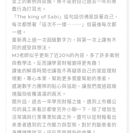
堂上的案例與提醒，無不是對自己過去一年的愚
蠢行為打耳光。
「The king of Sabi」這句話彷彿是說著自己，
每次都想著「這次不一樣⋯⋯⋯」但最後每次都
一樣。
重新再上過一次超級數字力，與第一次上課有不
同的感受與想法。
MJ老師似乎更新了近20%的內容，多了許多案例
與教學法，反而讓學習財報變得更有趣！
課後的解惑時間也讓我不再疑惑自己的家庭理財
規劃，專心本業，幫助更多需要幫助的患者。
感謝數字力團隊的貼心與協助，讓我們度過超級
燒腦但收穫滿滿的兩天。
題外話，過去一年學完財報之後，遇到上市櫃公
司的員工來看診都會另外小聊一下，除了增加生
活常識與行業專業知識之外，還可以從財報看出
來患者遇到的工作壓力與型態，對於判斷患者的
身體健康狀況，這反而是額外的收獲！