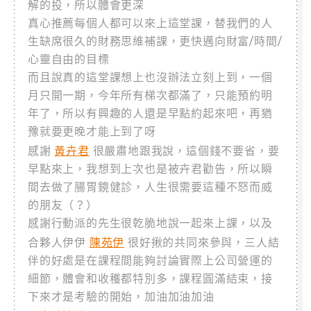
解的投，所以體會更深
真心推薦每個人都可以來上這堂課，替我們的人
生缺席很久的財務思維補課，更快邁向財富/時間/
心靈自由的目標
而且說真的這堂課想上也沒辦法立刻上到，一個
月只開一期，今年所有梯次都滿了，只能預約明
年了，所以有興趣的人還是早點約起來吧，再猶
豫就要更晚才能上到了呀
黃卉君
感謝
很嚴肅地跟我說，這個錢不要省，要
早點來上，我想到上次也是被卉君勸告，所以瞬
間去做了腸胃鏡健診，人生很需要這種不怒而威
的朋友（？）
感謝行動派的先生很乾脆地說一起來上課，以及
陳苑伊
合夥人伊伊
很好揪的共同來參與，三人結
伴的好處是在課程間能夠討論實際上公司營運的
細節，體會和收穫都特別多，課程圓滿結束，接
下來才是考驗的開始，加油加油加油