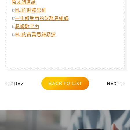
原文請連結
MJ的財務思維
#
一生都受用的財務思維課
#
超級數字力
#
MJ的商業思維頻道
#
PREV
BACK TO LIST
NEXT