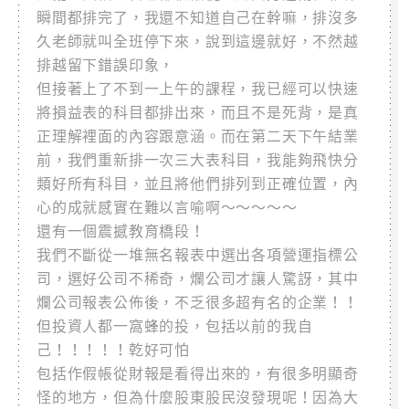
瞬間都排完了，我還不知道自己在幹嘛，排沒多
久老師就叫全班停下來，說到這邊就好，不然越
排越留下錯誤印象，
但接著上了不到一上午的課程，我已經可以快速
將損益表的科目都排出來，而且不是死背，是真
正理解裡面的內容跟意涵。而在第二天下午結業
前，我們重新排一次三大表科目，我能夠飛快分
類好所有科目，並且將他們排列到正確位置，內
心的成就感實在難以言喻啊～～～～～
還有一個震撼教育橋段！
我們不斷從一堆無名報表中選出各項營運指標公
司，選好公司不稀奇，爛公司才讓人驚訝，其中
爛公司報表公佈後，不乏很多超有名的企業！！
但投資人都一窩蜂的投，包括以前的我自
己！！！！！乾好可怕
包括作假帳從財報是看得出來的，有很多明顯奇
怪的地方，但為什麼股東股民沒發現呢！因為大