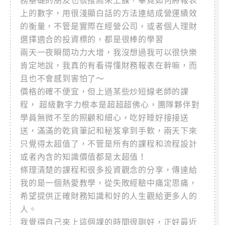
務基礎的朋友也很推薦來上課，畢竟如何將報表
上的數字，用很淺顯白話的方法連結成營運績效
的衡量，不管是實際在經營公司，或者個人理財
選擇適合的投資標的，都是很棒的學習
兩天一夜瞬間功力大增，我沒想過我可以很快樂
肯定地說，我真的有看得懂財務報表在幹嘛，而
且也不會感到害怕了～
價格的確不便宜，但上過某些炒短線老師的課
程， 超級數字力根本是超超超佛心，團隊夥伴對
學員無微不至的照顧和細心，吃好睡好接接送
送，滿滿的乾貨筆記和秘笈拿到手軟，兩天下來
只覺得太超值了，不管是所有的課程和流程設計
或者內含的知識價值都是太超值！
條理清楚的課程和很多投資觀念的分享，傳達給
我的是一個熱愛教學，從失敗經驗中痛定思痛，
希望提供正確財務知識和好的人生觀給更多人的
人。
我覺得自己來上這個課的時間很剛好，正好最近