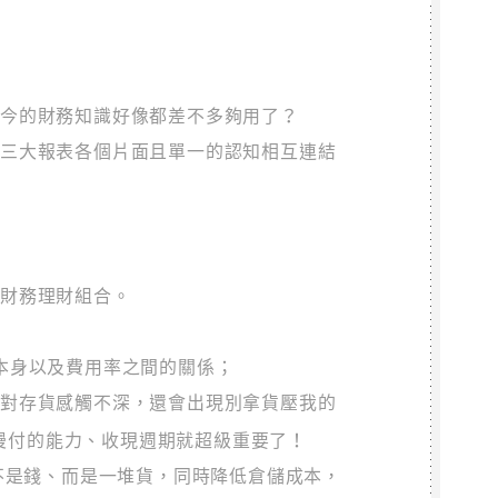
至今的財務知識好像都差不多夠用了？
表三大報表各個片面且單一的認知相互連結
的財務理財組合。
本身以及費用率之間的關係；
也對存貨感觸不深，還會出現別拿貨壓我的
慢付的能力、收現週期就超級重要了！
不是錢、而是一堆貨，同時降低倉儲成本，