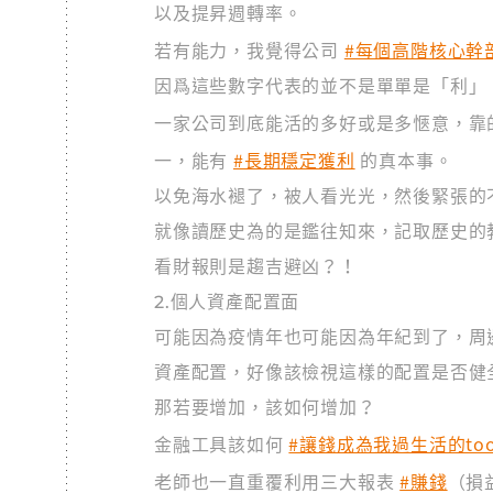
以及提昇週轉率。
#每個高階核心幹
若有能力，我覺得公司
因爲這些數字代表的並不是單單是「利」
一家公司到底能活的多好或是多愜意，靠
#長期穩定獲利
一，能有
的真本事。
以免海水褪了，被人看光光，然後緊張的
就像讀歷史為的是鑑往知來，記取歷史的
看財報則是趨吉避凶？！
2.個人資產配置面
可能因為疫情年也可能因為年紀到了，周邊
資產配置，好像該檢視這樣的配置是否健
那若要增加，該如何增加？
#讓錢成為我過生活的too
金融工具該如何
#賺錢
老師也一直重覆利用三大報表
（損