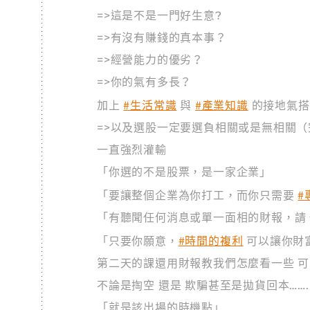
=>這是不是一門好生意?
=>有沒有賺錢的真本事？
=>經營能力的優劣？
=>你的氣有多長？
#生活常識
#產業知識
加上
與
的接地氣搭
=>以及選股一定要選負相關或是無相關（
一直強烈灌輸
「你選的不是股票，是一家企業」
#
「要讓整個企業為你打工，而你只需要
「有聽聞任何消息或單一面相的財報，請 
#時間的複利
「只要你願意，
可以讓你財
第二天的課還用財報教我們怎麼看一些 
不論是掏空 還是 欺騙甚至是拋貨回本……
「就是該出場的時機點」