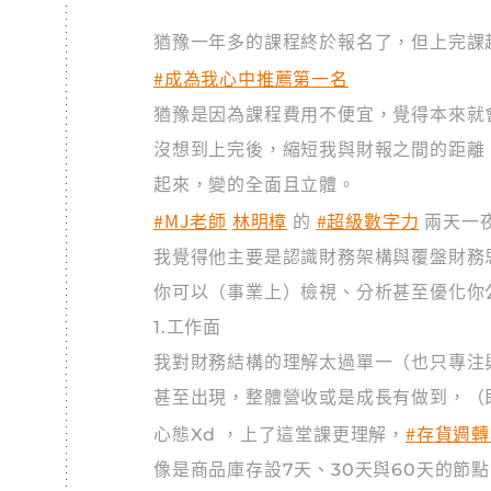
猶豫一年多的課程終於報名了，但上完課
#成為我心中推薦第一名
猶豫是因為課程費用不便宜，覺得本來就
沒想到上完後，縮短我與財報之間的距離
起來，變的全面且立體。
#MJ老師
林明樟
#超級數字力
的
兩天一
我覺得他主要是認識財務架構與覆盤財務
你可以（事業上）檢視、分析甚至優化你
1.工作面
我對財務結構的理解太過單一（也只專注
甚至出現，整體營收或是成長有做到，（
#存貨週
心態Xd ，上了這堂課更理解，
像是商品庫存設7天、30天與60天的