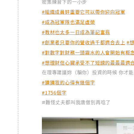
密集練習下的一小步
#組織成員好重要它可以帶你迎向冠軍
#成為冠軍隊也滿足虛榮
#教材也太多一日成為筆記富翁
#創業者只要你的營收過千都適合去上
#
#對數字對財務一頭霧水的人會開始有概
#想理財但心臟承受不了短線的最最最適
在理專建議妳（騙你）投資的時候 你才
#猜猜我的心得有幾個字
#1756個字
#難怪丈夫都叫我唐僧別再唸了