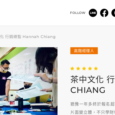
FOLLOW
 行銷總監 Hannah Chiang
高階經理人
茶中文化 行
CHIANG
猶豫一年多終於報名超
片面變立體，不只學財