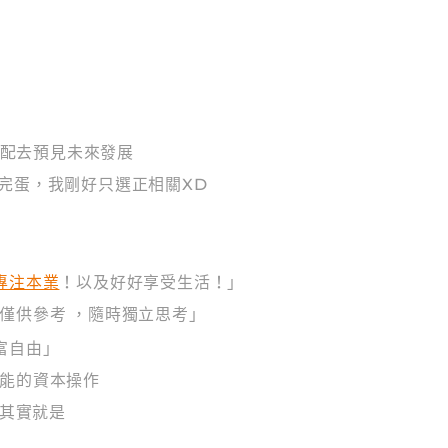
配去預見未來發展
完蛋，我剛好只選正相關XD
專注本業
！以及好好享受生活！」
僅供參考 ，隨時獨立思考」
富自由」
可能的資本操作
.其實就是