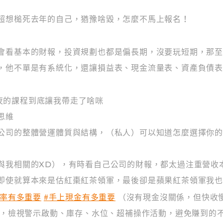
超想槌死去年的自己，猶豫啥毀，怎麼不馬上報名！
會看基本的財報，投資規劃也都是偏長期，沒要玩短期，那
，他不單是有系統化，還讓損益表、現金流量表、資產負債
夜的課程到底讓我帶走了啥咪
思維
公司的整體營運體質與結構，（私人）可以知道怎麼選擇你
與我相關的XD），有時看自己公司的財報，都太過注重營收
即使就算本來是估紅棗紅茶領軍，最後卻是蘋果紅茶領軍我
轉率有多重要
#手上現金有多重要
（沒有現金沒關係，但快收
節點，檢視警示啟動、庫存、水位、超補操作活動，避免賺到的