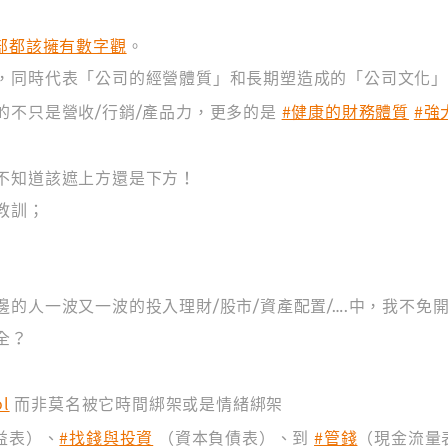
部都該擁有數字觀
。
，同時代表「公司的經營體質」和長期塑造成的「公司文化
#健康的財務體質
#強
的不只是營收/行銷/產品力，更多的是
不知道該遮上方還是下方！
教訓；
的人一波又一波的投入理財/股市/資產配置/….中，我不免開
全？
l
而非莫名被它時間綁架或是情緒綁架
#找錢與投資
#管錢
益表）、
（資本負債表）、到
（現金流量