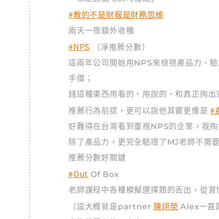
#教的不是財報是財務思維
兩天一夜額外收穫
#NPS
（淨推薦分數）
這兩年公司開始用NPS來檢視產品力、驗
手價；
錢這種東西用看的、用說的、和真正掏出完
#
推薦行為前提，更可以說他其實更像是
好難得在台灣看到重視NPS的企業，我掏
除了產品力，更完全驗證了MJ老師不需
推薦分數好關鍵
#Out
Of Box
老師課程中各種模擬選擇題的丟出，從習
陳翊榮
（這大概就是partner
Alex一