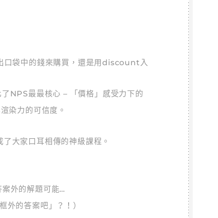
袋中的錢來購買，還是用discount入
NPS最最核心 – 「價格」感受力下的
碑渲染力的可信度。
成了大家口耳相傳的神級課程。
答案外的解題可能…
框框外的答案吧」？！）