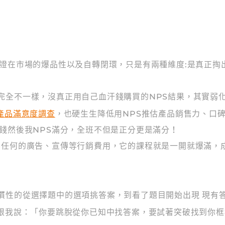
證在市場的爆品性以及自轉閉環，只是有兩種維度:是真正掏出口
全不一樣，沒真正用自己血汗錢購買的NPS結果，其實弱化了
產品滿意度調查
，也硬生生降低用NPS推估產品銷售力、口
錢然後我NPS滿分，全班不但是正分更是滿分！
要任何的廣告、宣傳等行銷費用，它的課程就是一開就爆滿，
慣性的從選擇題中的選項挑答案，到看了題目開始出現 現有
直跟我說：「你要跳脫從你已知中找答案，要試著突破找到你