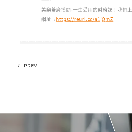
——-
美樂蒂廣播間-一生受用的財務課！我們
網址→
https://reurl.cc/a1jQmZ
PREV