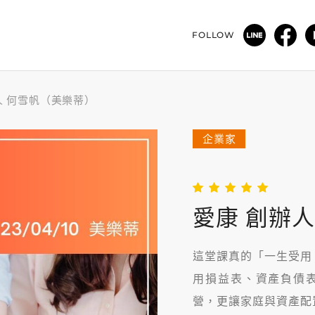
FOLLOW
人 何雪帆（美樂蒂）
企業家
愛康 創辦
這堂課真的「一生受用
用損益表、資產負債
營，更讓家庭與資產配