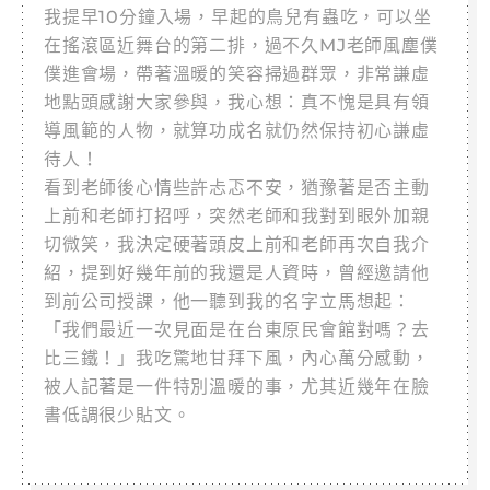
我提早10分鐘入場，早起的鳥兒有蟲吃，可以坐
在搖滾區近舞台的第二排，過不久MJ老師風塵僕
僕進會場，帶著溫暖的笑容掃過群眾，非常謙虛
地點頭感謝大家參與，我心想：真不愧是具有領
導風範的人物，就算功成名就仍然保持初心謙虛
待人！
看到老師後心情些許忐忑不安，猶豫著是否主動
上前和老師打招呼，突然老師和我對到眼外加親
切微笑，我決定硬著頭皮上前和老師再次自我介
紹，提到好幾年前的我還是人資時，曾經邀請他
到前公司授課，他一聽到我的名字立馬想起：
「我們最近一次見面是在台東原民會館對嗎？去
比三鐵！」我吃驚地甘拜下風，內心萬分感動，
被人記著是一件特別溫暖的事，尤其近幾年在臉
書低調很少貼文。