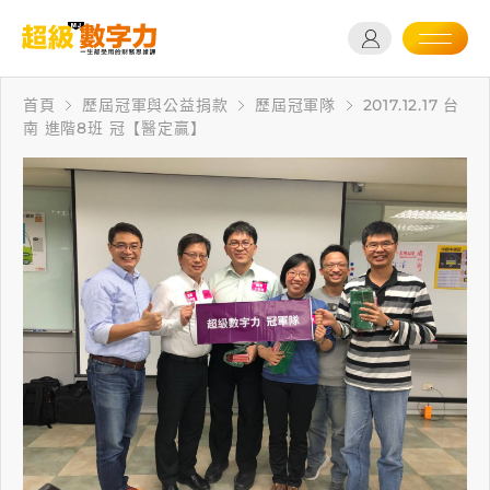
首頁
歷屆冠軍與公益捐款
歷屆冠軍隊
2017.12.17 台
南 進階8班 冠【醫定贏】