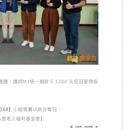
，講師MJ統一捐款 $ 3,000 元至冠軍隊指
168】
小組競賽以高分奪冠，
【弘道老人福利基金會】