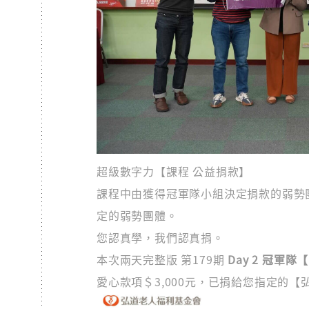
超級數字力【課程 公益捐款】
課程中由獲得冠軍隊小組決定捐款的弱勢團體
定的弱勢團體。
您認真學，我們認真捐。
本次兩天完整版 第179期
Day 2 冠軍隊【
愛心款項＄3,000元，已捐給您指定的