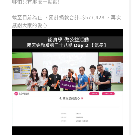
哪怕只有那麼一點點!
截至目前為止 ，累計捐款合計=$577,428 ，再次
感謝大家的愛心