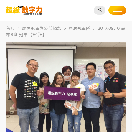
首頁
歷屆冠軍與公益捐款
歷屆冠軍隊
2017.09.10 高
雄9班 冠軍【94狂】