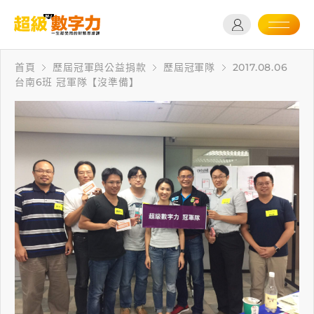
首頁
歷屆冠軍與公益捐款
歷屆冠軍隊
2017.08.06
台南6班 冠軍隊【沒準備】